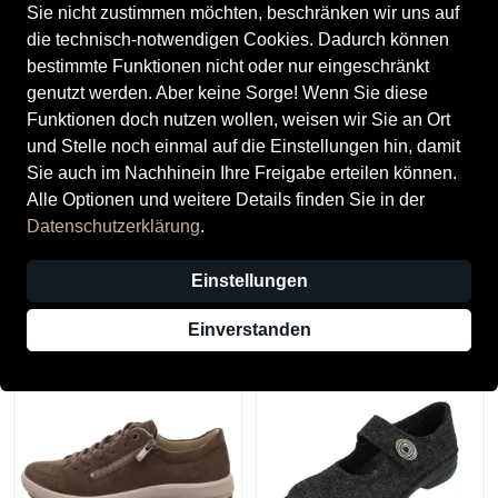
Sie nicht zustimmen möchten, beschränken wir uns auf
die technisch-notwendigen Cookies. Dadurch können
bestimmte Funktionen nicht oder nur eingeschränkt
genutzt werden. Aber keine Sorge! Wenn Sie diese
Funktionen doch nutzen wollen, weisen wir Sie an Ort
und Stelle noch einmal auf die Einstellungen hin, damit
Sie auch im Nachhinein Ihre Freigabe erteilen können.
Alle Optionen und weitere Details finden Sie in der
Datenschutzerklärung
.
Legero
Finn Comfort
Legero Damenschuhe
Finn Comfort Damenschuhe
Einstellungen
Klassisch INDACOX (BLAU)
Klassische Pantoletten
SCHWARZ
89,95 €
125,00 €
Einverstanden