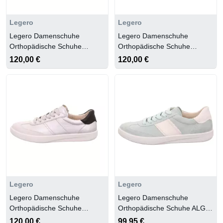
Legero
Legero
Legero Damenschuhe
Legero Damenschuhe
Orthopädische Schuhe
Orthopädische Schuhe
OFFWHITE (WEISS)
OFFWHITE (WEISS)
120,00 €
120,00 €
Legero
Legero
Legero Damenschuhe
Legero Damenschuhe
Orthopädische Schuhe
Orthopädische Schuhe ALGA
SILVER (METALLIC)
(HELLGRÜN)
120,00 €
99,95 €