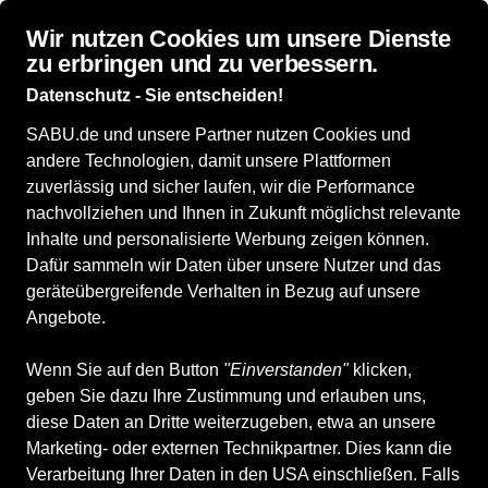
Wir nutzen Cookies um unsere Dienste
zu erbringen und zu verbessern.
Datenschutz - Sie entscheiden!
SABU.de und unsere Partner nutzen Cookies und
Alle Produkte
Damenschuhe
Komfort /
andere Technologien, damit unsere Plattformen
Orthopädie
Orthopädische Schuhe
zuverlässig und sicher laufen, wir die Performance
Orthopädische Schuhe
nachvollziehen und Ihnen in Zukunft möglichst relevante
Inhalte und personalisierte Werbung zeigen können.
Dafür sammeln wir Daten über unsere Nutzer und das
ALLE FILTER
geräteübergreifende Verhalten in Bezug auf unsere
Angebote.
Marken
Größe
Farbe
Geschlecht
Anb
Wenn Sie auf den Button
"Einverstanden"
klicken,
geben Sie dazu Ihre Zustimmung und erlauben uns,
diese Daten an Dritte weiterzugeben, etwa an unsere
150 Produkte
Marketing- oder externen Technikpartner. Dies kann die
Verarbeitung Ihrer Daten in den USA einschließen. Falls