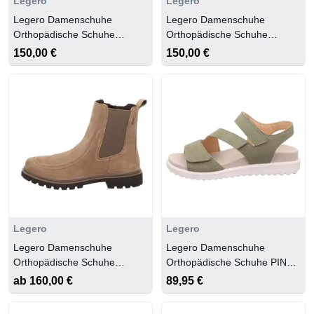
Legero
Legero
Legero Damenschuhe
Legero Damenschuhe
Orthopädische Schuhe
Orthopädische Schuhe
OFFWHITE (WEISS)
OSSIDO (GRAU)
150,00 €
150,00 €
Legero
Legero
Legero Damenschuhe
Legero Damenschuhe
Orthopädische Schuhe
Orthopädische Schuhe PINO
PALUDE (BEIGE)
(HELLGRÜN)
ab 160,00 €
89,95 €