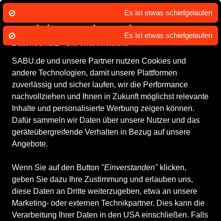
Es ist etwas schiefgelaufen
Wir nutzen Cookies um unsere Dienste
zu erbringen und zu verbessern.
Es ist etwas schiefgelaufen
Datenschutz - Sie entscheiden!
SABU.de und unsere Partner nutzen Cookies und
Brütting Schuhe online
andere Technologien, damit unsere Plattformen
zuverlässig und sicher laufen, wir die Performance
kaufen
nachvollziehen und Ihnen in Zukunft möglichst relevante
Inhalte und personalisierte Werbung zeigen können.
Dafür sammeln wir Daten über unsere Nutzer und das
geräteübergreifende Verhalten in Bezug auf unsere
Alle Produkte
Angebote.
Wenn Sie auf den Button
"Einverstanden"
klicken,
ALLE FILTER
geben Sie dazu Ihre Zustimmung und erlauben uns,
diese Daten an Dritte weiterzugeben, etwa an unsere
Marketing- oder externen Technikpartner. Dies kann die
Größe
Farbe
Geschlecht
Anbieter
An
Verarbeitung Ihrer Daten in den USA einschließen. Falls