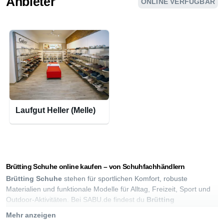
Anbieter
ONLINE VERFÜGBAR
Laufgut Heller (Melle)
Brütting Schuhe online kaufen – von Schuhfachhändlern
Brütting Schuhe
stehen für sportlichen Komfort, robuste
Materialien und funktionale Modelle für Alltag, Freizeit, Sport und
Outdoor-Aktivitäten. Bei SABU.de findest du
Brütting
Damenschuhe, Brütting Herrenschuhe, Kinderschuhe,
Mehr anzeigen
Wanderschuhe, Trekkingschuhe, Outdoorschuhe,